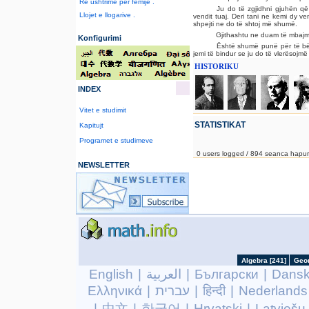
Re ushtrime për fëmijë .
Ju do të zgjidhni gjuhën që 
Llojet e llogarive .
vendit tuaj. Deri tani ne kemi dy 
shpejti ne do të shtoj më shumë.
Gjithashtu ne duam të mbajm
Konfigurimi
Është shumë punë për të bër
jemi të bindur se ju do të vlerësojm
HISTORIKU
INDEX
Vitet e studimit
STATISTIKAT
Kapitujt
Programet e studimeve
0 users logged / 894 seanca hapur
NEWSLETTER
English
|
العربية
|
Български
|
Dans
Ελληνικά
|
עברית
|
हिन्दी
|
Nederlands
|
中文
|
한국어
|
Hrvatski
|
Latviešu