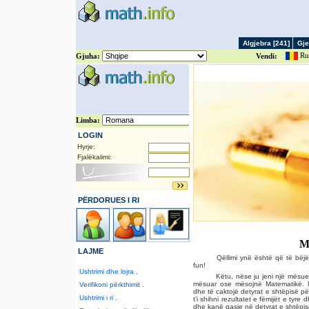
Algjebra [241]
Gje
Ru
Gjuha:
Vendi:
LOGIN
Hyrje:
Fjalëkalimi:
PËRDORUES I RI
Mi
LAJME
Qëllimi ynë është që të bëjë
fun!
Ushtrimi dhe lojra .
Këtu, nëse ju jeni një mësues
mësuar ose mësojnë Matematikë. 
Verifikoni përkthimit .
dhe të caktojë detyrat e shtëpisë për
Ushtrimi i ri .
t'i shihni rezultatet e fëmijët e tyr
dhe kanë qasje në detyrat e shtëpis