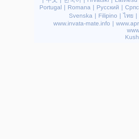
Portugal
|
Romana
|
Русский
|
Српс
Svenska
|
Filipino
|
ไทย
|
www.invata-mate.info
|
www.apr
www.
Kusht