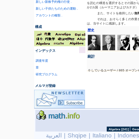
新しい新株予約権の行使 .
を読むの構造を選択するとその国から
か2カ国（ルーマニアおよびカナダ
新しい子供たちのための運動 .
また、サイトを維持したい
無
アカウントの種類 .
それは、おそらく多くの作業
は、当サイトに感謝します。
構成
歴史
インデックス
統計
調査年度
章
0 しているユーザー / 865 オープ
研究プログラム
メルマガ登録
العربية
|
Shqipe
|
Italiano
|
Indones