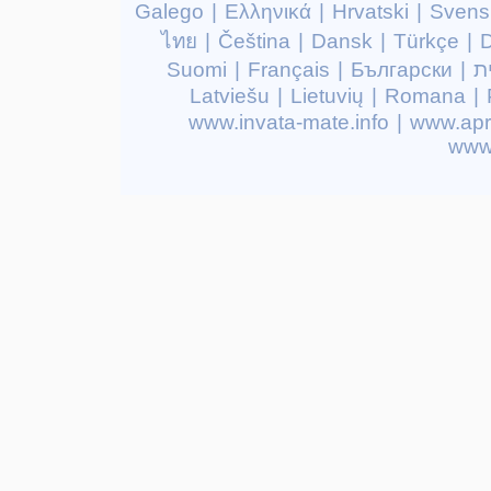
Galego
|
Ελληνικά
|
Hrvatski
|
Svens
ไทย
|
Čeština
|
Dansk
|
Türkçe
|
D
Suomi
|
Français
|
Български
|
ת
Latviešu
|
Lietuvių
|
Romana
|
www.invata-mate.info
|
www.apr
www.