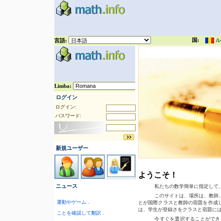
国:
ル
言語:
ログイン
ログイン:
パスワード:
新規ユーザー
ようこそ！
ニュース
私たちの数学簡単に指定して
このサイトは、場所は、教師
運動やゲーム .
とが国際クラスと教師の宿題を作成
は、学生が登録さをクラスと宿題に
ことを確認して翻訳 .
今すぐを選択することができ