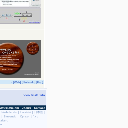
[Web]
[Nintendo]
[Psp]
|
Nederlands
|
Hrvatski
|
日本語
|
|
Slovenski
|
Српски
|
ไทย
|
taliano
|
fo