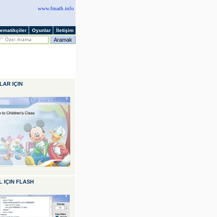
www.fmath.info
ematikçiler
Oyunlar
İletişim
AR IÇIN
 IÇIN
FLASH