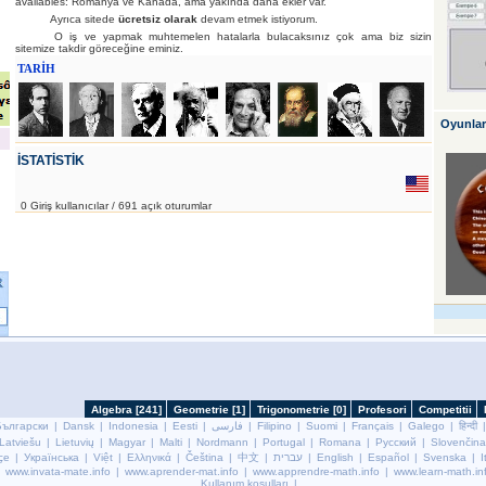
availables: Romanya ve Kanada, ama yakında daha ekler var.
Ayrıca sitede
ücretsiz olarak
devam etmek istiyorum.
O iş ve yapmak muhtemelen hatalarla bulacaksınız çok ama biz sizin
sitemize takdir göreceğine eminiz.
TARİH
Oyunlar
İSTATİSTİK
0 Giriş kullanıcılar / 691 açık oturumlar
Български
|
Dansk
|
Indonesia
|
Eesti
|
فارسی
|
Filipino
|
Suomi
|
Français
|
Galego
|
हिन्दी
Latviešu
|
Lietuvių
|
Magyar
|
Malti
|
Nordmann
|
Portugal
|
Romana
|
Русский
|
Slovenčina
çe
|
Українська
|
Việt
|
Ελληνικά
|
Čeština
|
中文
|
עברית
|
English
|
Español
|
Svenska
|
I
www.invata-mate.info
|
www.aprender-mat.info
|
www.apprendre-math.info
|
www.learn-math.in
Kullanım koşulları
|