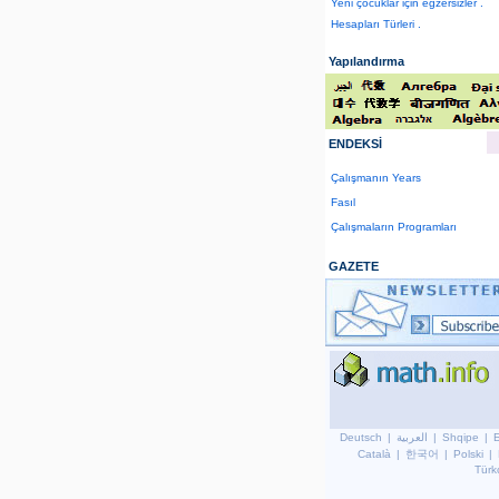
Yeni çocuklar için egzersizler .
Hesapları Türleri .
Yapılandırma
ENDEKSİ
Çalışmanın Years
Fasıl
Çalışmaların Programları
GAZETE
Deutsch
|
العربية
|
Shqipe
|
Català
|
한국어
|
Polski
|
Türk