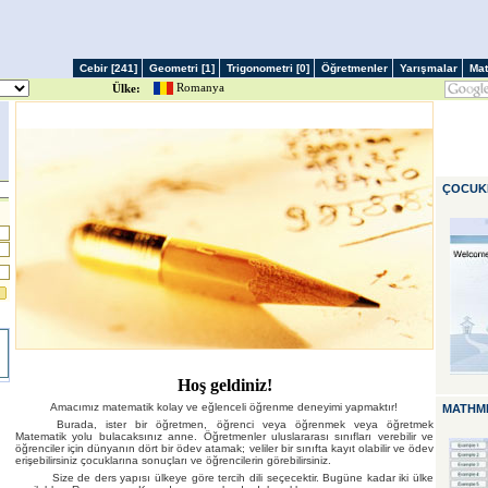
Cebir [241]
Geometri [1]
Trigonometri [0]
Öğretmenler
Yarışmalar
Mat
Romanya
Ülke:
ÇOCUKL
Hoş geldiniz!
Amacımız matematik kolay ve eğlenceli öğrenme deneyimi yapmaktır!
MATHML
Burada, ister bir öğretmen, öğrenci veya öğrenmek veya öğretmek
Matematik yolu bulacaksınız anne. Öğretmenler uluslararası sınıfları verebilir ve
öğrenciler için dünyanın dört bir ödev atamak; veliler bir sınıfta kayıt olabilir ve ödev
erişebilirsiniz çocuklarına sonuçları ve öğrencilerin görebilirsiniz.
Size de ders yapısı ülkeye göre tercih dili seçecektir. Bugüne kadar iki ülke