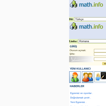
Dil:
GİRİŞ
Oturum açmak:
Şifre:
YENI KULLANICI
HABERLER
Egzersiz ve oyunlar .
Doğrulamak çeviri .
Yeni Egzersiz .