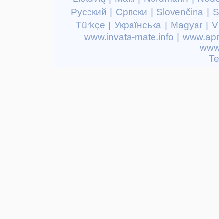
Русский
|
Српски
|
Slovenčina
|
S
Türkçe
|
Українська
|
Magyar
|
V
www.invata-mate.info
|
www.apr
www.
Te