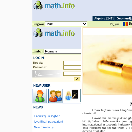
Alġebra [241]
Ġeometrija
Ru
Lingwa:
Pajjiż:
LOGIN
Illoggja:
Password:
NEW USER
NEWS
Għan tagħna huwa li tagħmel l
divertenti!
Eżerċizzju u logħob .
Hawnhekk, kemm jekk inti għa
kif jitgħallmu l-Matematika jew jg
Ivverifika l-traduzzjoni .
internazzjonali u tassenja huiswerk li
New Eżerċizzju .
'jara r-riżultati tat-tfal tagħhom u l-
aċċess għall-dar.