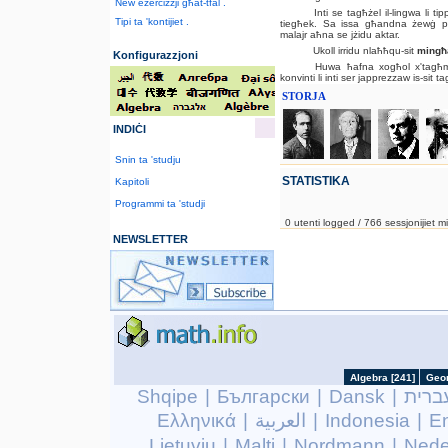
New eżerċizzji għat-tfal .
Inti se tagħżel il-lingwa li tipp
Tipi ta 'kontijiet .
tiegħek. Sa issa għandna żewġ pajj
malajr aħna se jżidu aktar.
Ukoll irridu nlaħħqu-sit
mingħa
Konfigurazzjoni
Huwa ħafna xogħol x'tagħmel
konvinti li inti ser japprezzaw is-sit t
STORJA
INDIĊI
Snin ta 'studju
STATISTIKA
Kapitoli
Programmi ta 'studji
0 utenti logged / 766 sessjonijiet m
NEWSLETTER
Shqipe
|
Български
|
Dansk
|
ברית
Ελληνικά
|
العربية
|
Indonesia
|
En
Lietuvių
|
Malti
|
Nordmann
|
Nede