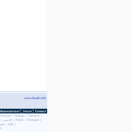
Français
|
Galego
|
Deutsch
|
|
فارسی
|
Polski
|
Portugal
|
ька
|
Việt
|
fo