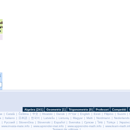
ки
|
Català
|
Čeština
|
中文
|
Hrvatski
|
Dansk
|
עברית
|
English
|
Eesti
|
Filipino
|
Suomi
|
a
|
Italiano
|
日本語
|
한국어
|
Latviešu
|
Lietuvių
|
Magyar
|
Malti
|
Nordmann
|
Nederlands
a
|
Русский
|
Slovenčina
|
Slovenski
|
Español
|
Svenska
|
Српски
|
ไทย
|
Türkçe
|
Українс
www.invata-mate.info
|
www.aprender-mat.info
|
www.apprendre-math.info
|
www.learn-math.in
Termeni de utilizare
|