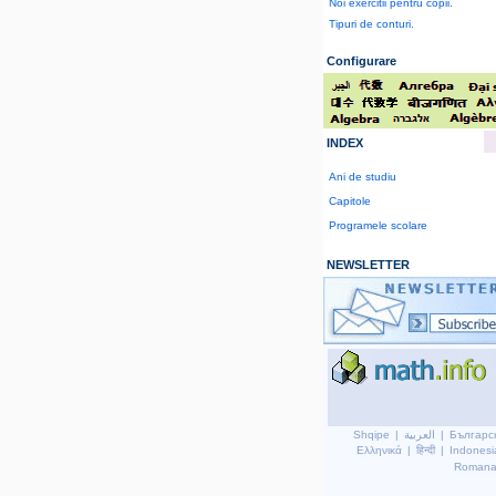
Noi exercitii pentru copii.
Tipuri de conturi.
Configurare
INDEX
Ani de studiu
Capitole
Programele scolare
NEWSLETTER
Shqipe
|
العربية
|
Българс
Ελληνικά
|
हिन्दी
|
Indonesi
Roman