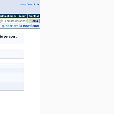
www.fmath.info
atematicieni
Jocuri
Contact
Inscriere la newsletter
te pe acest