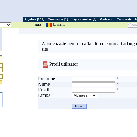
Algebra [241]
Geometrie [1]
Trigonometrie [0]
Profesori
Competitii
M
Romania
Tara:
Aboneaza-te pentru a afla ultimele noutati adauga
site !
Profil utilizator
Prenume
*
Nume
*
Email
*
Limba